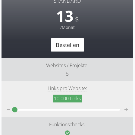
STANDARD
13
$
/Monat
Bestellen
Websites / Projekte:
5
Links pro Website:
10.000
Links
Funktionschecks: